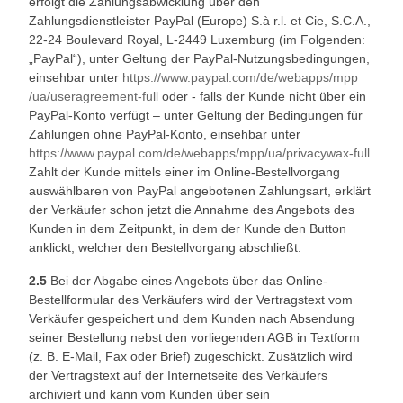
erfolgt die Zahlungsabwicklung über den
Zahlungsdienstleister PayPal (Europe) S.à r.l. et Cie, S.C.A.,
22-24 Boulevard Royal, L-2449 Luxemburg (im Folgenden:
„PayPal“), unter Geltung der PayPal-Nutzungsbedingungen,
einsehbar unter
https://www.paypal.com
/de
/webapps
/mpp
/ua
/useragreement-full
oder - falls der Kunde nicht über ein
PayPal-Konto verfügt – unter Geltung der Bedingungen für
Zahlungen ohne PayPal-Konto, einsehbar unter
https://www.paypal.com
/de
/webapps
/mpp
/ua
/privacywax-full
.
Zahlt der Kunde mittels einer im Online-Bestellvorgang
auswählbaren von PayPal angebotenen Zahlungsart, erklärt
der Verkäufer schon jetzt die Annahme des Angebots des
Kunden in dem Zeitpunkt, in dem der Kunde den Button
anklickt, welcher den Bestellvorgang abschließt.
2.5
Bei der Abgabe eines Angebots über das Online-
Bestellformular des Verkäufers wird der Vertragstext vom
Verkäufer gespeichert und dem Kunden nach Absendung
seiner Bestellung nebst den vorliegenden AGB in Textform
(z. B. E-Mail, Fax oder Brief) zugeschickt. Zusätzlich wird
der Vertragstext auf der Internetseite des Verkäufers
archiviert und kann vom Kunden über sein