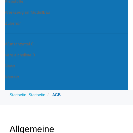
Klebstoffe
Werkzeug im Modellbau
Zubehör
Wunschzettel
0
Vergleichsliste
0
News
Kontakt
Startseite
Startseite
AGB
Allgemeine