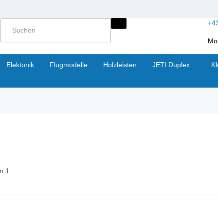
+4
Mo-
Elektonik
Flugmodelle
Holzleisten
JETI Duplex
Kl
on 1