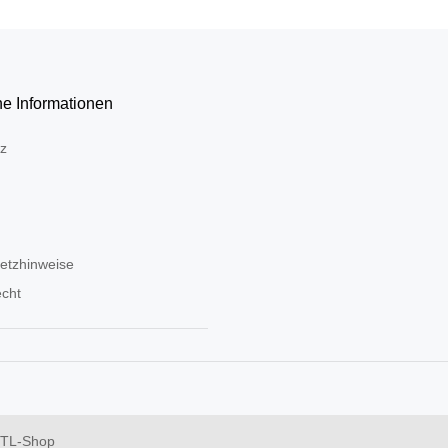
he Informationen
z
setzhinweise
echt
JTL-Shop