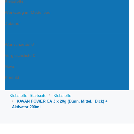
Klebstoffe
Werkzeug im Modellbau
Zubehör
Wunschzettel
0
Vergleichsliste
0
News
Kontakt
Klebstoffe
Startseite
Klebstoffe
KAVAN POWER CA 3 x 20g (Dünn, Mittel., Dick) +
Aktivator 200ml