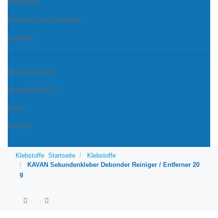
Klebstoffe
Werkzeug im Modellbau
Zubehör
Wunschzettel
0
Vergleichsliste
0
News
Kontakt
Klebstoffe
Startseite
Klebstoffe
KAVAN Sekundenkleber Debonder Reiniger / Entferner 20
g