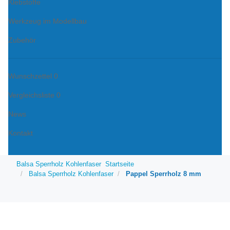
Klebstoffe
Werkzeug im Modellbau
Zubehör
Wunschzettel
0
Vergleichsliste
0
News
Kontakt
Balsa Sperrholz Kohlenfaser
Startseite
Balsa Sperrholz Kohlenfaser
Pappel Sperrholz 8 mm